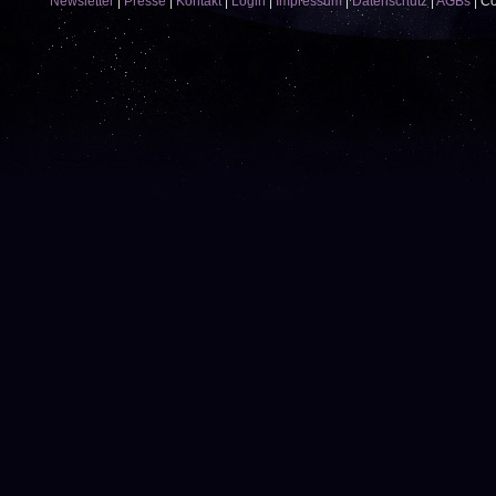
Newsletter
|
Presse
|
Kontakt
|
Login
|
Impressum
|
Datenschutz
|
AGBs
|
Co