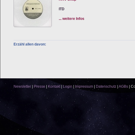
ITD
... weitere Infos
Erzähl allen davon:
&layout=button_count&show_faces=false&width=500&ac
scrolling="no"allowtransparency="true" frameborder="0"
style="border:none; overflow:hidden;width:500px; height
Newsletter
|
Presse
|
Kontakt
|
Login
|
Impressum
|
Datenschutz
|
AGBs
|
Co