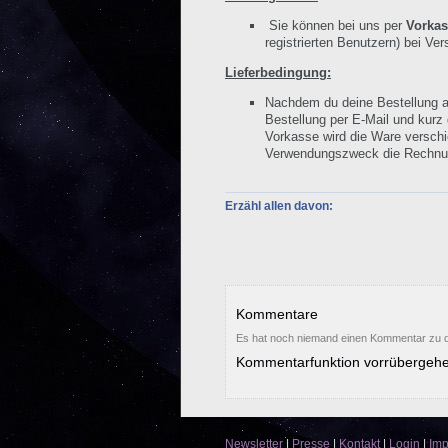
Sie können bei uns per
Vorkas
registrierten Benutzern) bei V
Lieferbedingung:
Nachdem du deine Bestellung a
Bestellung per E-Mail und kurz
Vorkasse wird die Ware verschi
Verwendungszweck die Rechn
Erzähl allen davon:
Kommentare
Es hat noch niemand einen Kommentar zu d
Kommentarfunktion vorrübergehe
Newsletter
|
Presse
|
Kontakt
|
Login
|
Im