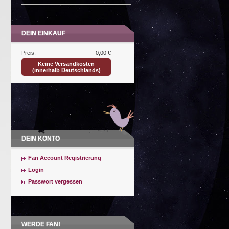
DEIN EINKAUF
Preis:
0,00 €
Keine Versandkosten
(innerhalb Deutschlands)
DEIN KONTO
Fan Account Registrierung
Login
Passwort vergessen
WERDE FAN!