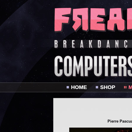
HOME
SHOP
M
Pierre Pascu