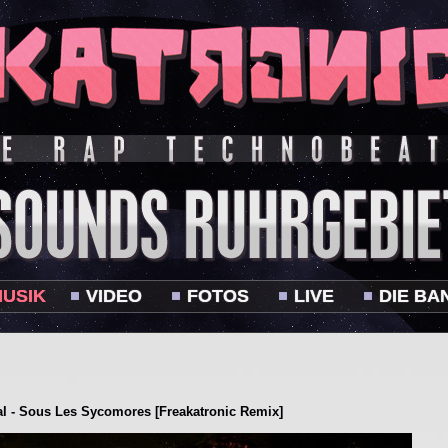
USIK
VIDEO
FOTOS
LIVE
DIE BA
al - Sous Les Sycomores [Freakatronic Remix]