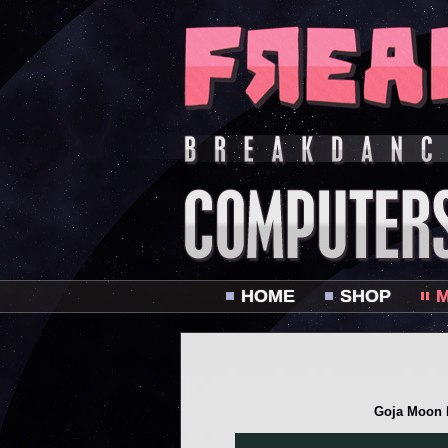
HOME
SHOP
M
Goja Moon R