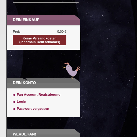
DEIN EINKAUF
Preis:
0,00 €
Keine Versandkosten
(innerhalb Deutschlands)
DEIN KONTO
Fan Account Registrierung
Login
Passwort vergessen
WERDE FAN!