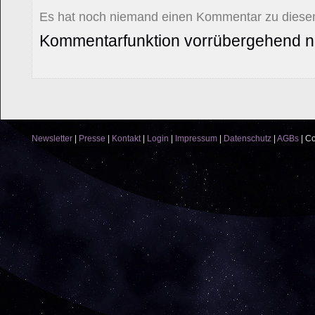
Es hat noch niemand einen Kommentar zu diesem
Kommentarfunktion vorrübergehend ni
Newsletter
|
Presse
|
Kontakt
|
Login
|
Impressum
|
Datenschutz
|
AGBs
|
Co