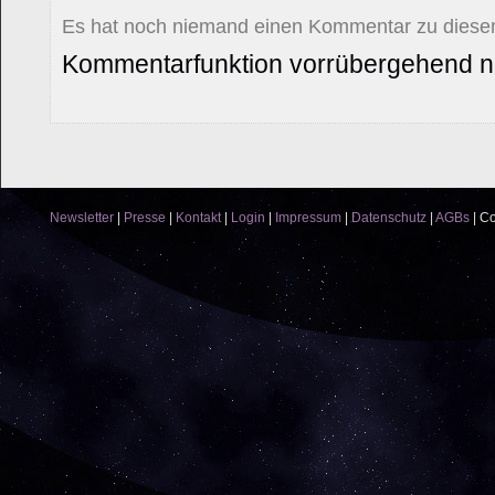
Es hat noch niemand einen Kommentar zu diesem
Kommentarfunktion vorrübergehend ni
Newsletter
|
Presse
|
Kontakt
|
Login
|
Impressum
|
Datenschutz
|
AGBs
|
Co