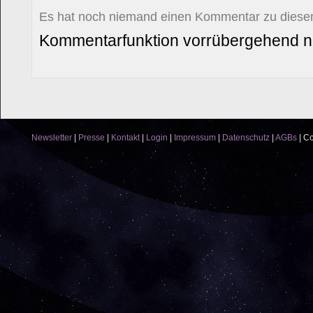
Es hat noch niemand einen Kommentar zu diesem
Kommentarfunktion vorrübergehend ni
Newsletter
|
Presse
|
Kontakt
|
Login
|
Impressum
|
Datenschutz
|
AGBs
|
Co