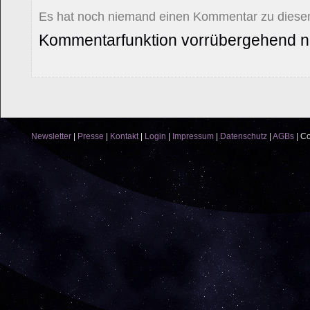
Es hat noch niemand einen Kommentar zu diesem
Kommentarfunktion vorrübergehend ni
Newsletter
|
Presse
|
Kontakt
|
Login
|
Impressum
|
Datenschutz
|
AGBs
|
Co