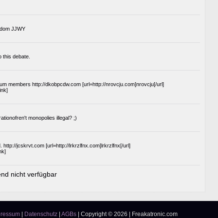
wisdom JJWY
to this debate.
forum members http://dkobpcdw.com [url=http://nrovcju.com]nrovcju[/url]
ink]
ionofren't monopolies illegal? ;)
ttp://jcskrvt.com [url=http://lrkrzlfnx.com]lrkrzlfnx[/url]
nk]
nd nicht verfügbar
pressum
|
Datenschutz
|
AGBs
|
Copyright © 2026 | Freakatronic.com