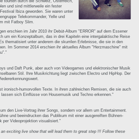
e tourten durch die Schweiz, Österreich,
len und sind mittlerweile ein fester
 Festival Ibiza geworden. Sie waren unter
engruppe Telekommander, Yelle und
em mit Fatboy Slim.
ungen erschien im Jahr 2010 ihr Debüt-Album "ERROR" auf dem Essener
ch um ein Konzeptalbum, das in drei Kapiteln eine intergalaktische Reise
Es thematisiert unter anderem die skurrilen Erlebnisse, die sie in den
ben. Im Sommer 2014 erschien ihr aktuelles Album "Herzmaschine" mit
u"."
oys und Daft Punk, aber auch von Videogames und elektronischer Musik
selbaren Stil. Ihre Musikrichtung liegt zwischen Electro und HipHop. Der
Wiedererkennungswert.
st ironisch-humorvollen Texte. In ihren zahlreichen Remixen, die sie auch
en, lassen sich Einflüsse von Housemusik und Techno erkennen."
r um den Live-Vortrag ihrer Songs, sondern vor allem um Entertainment.
Bühne und beeindrucken das Publikum mit einer ausgereiften Bühnen-
 per Videoprojektion visualisiert."
 an exciting live show that will lead them to great step !!! Follow these