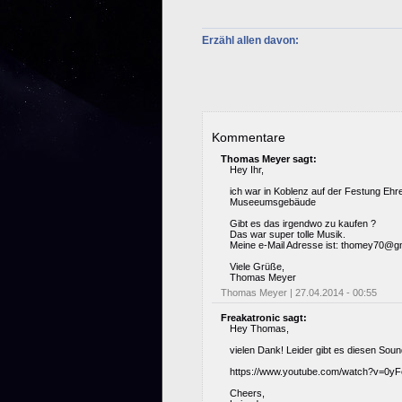
Erzähl allen davon:
Kommentare
Thomas Meyer sagt:
Hey Ihr,
ich war in Koblenz auf der Festung Ehr
Museeumsgebäude
Gibt es das irgendwo zu kaufen ?
Das war super tolle Musik.
Meine e-Mail Adresse ist: thomey70@
Viele Grüße,
Thomas Meyer
Thomas Meyer | 27.04.2014 - 00:55
Freakatronic sagt:
Hey Thomas,
vielen Dank! Leider gibt es diesen Sou
https://www.youtube.com/watch?v=0y
Cheers,