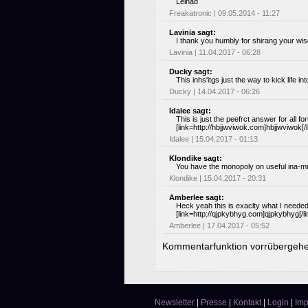
Leinad
Freakatronic | 09.05.2014 - 11:27
Lavinia sagt:
I thank you humbly for shirang your 
Lavinia | 11.04.2017 - 06:28
Ducky sagt:
This inhs'itgs just the way to kick life in
Ducky | 14.04.2017 - 06:26
Idalee sagt:
This is just the peefrct answer for all 
[link=http://hbjjwviwok.com]hbjjwviwok[/l
Idalee | 15.04.2017 - 01:13
Klondike sagt:
You have the monopoly on useful ina-mrat
Klondike | 15.04.2017 - 20:31
Amberlee sagt:
Heck yeah this is exaclty what I needed. h
[link=http://qjpkybhyg.com]qjpkybhyg[/li
Amberlee | 17.04.2017 - 05:52
Kommentarfunktion vorrübergehe
Newsletter
|
Presse
|
Kontakt
|
Login
|
Im