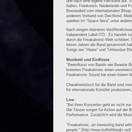
und nach eine eigene Fan-Base auf. Si
Italien, Frankreich, Niederlande und Po
Bestandteil vom internationalen Bloop
anderem Vorband von Deichkind, Medi
spielten im "Space Ibiza" unter ander
Nach einigen kleineren Veröffentlich
Independent Label ITD . Es handelt si
durch die Freakatronic-Welt schildert. 
letzen Jahren als Band gesammelt ha
Songs wie "Haare" und "Unfassbar Bla
Musikstil und Einflüsse
"Beeinflusst von Bands wie Beastie B
kreierten Freakatronic einen unverwech
Freakatronic Sound hat einen klaren 
Charakteristisch für die Band sind mei
für internationale Künstler produzier
Live
"Bei ihren Konzerten geht es nicht nu
Die Tänzer sorgen für Action auf der 
Performance. Zusätzlich wird die Musik
"Freakatronic, an interesting band with
people." [http://www.buffetlibredjs.net]