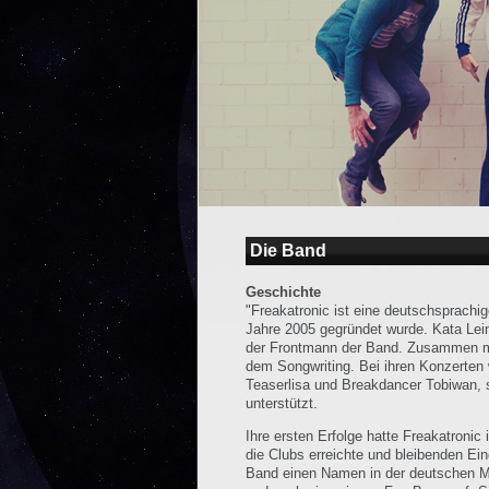
Die Band
Geschichte
"Freakatronic ist eine deutschsprachi
Jahre 2005 gegründet wurde. Kata Lein
der Frontmann der Band. Zusammen mit
dem Songwriting. Bei ihren Konzerten
Teaserlisa und Breakdancer Tobiwan,
unterstützt.
Ihre ersten Erfolge hatte Freakatronic 
die Clubs erreichte und bleibenden Ein
Band einen Namen in der deutschen Mu