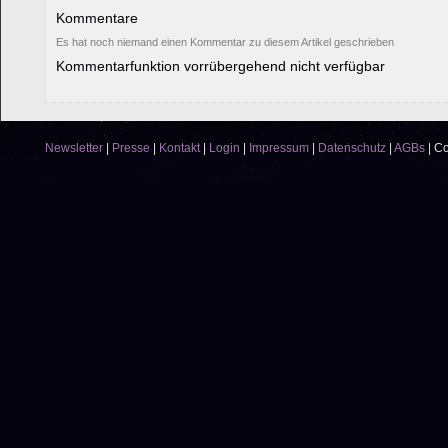
Kommentare
Es hat noch niemand einen Kommentar zu diesem Artikel geschrieben
Kommentarfunktion vorrübergehend nicht verfügbar
Newsletter
|
Presse
|
Kontakt
|
Login
|
Impressum
|
Datenschutz
|
AGBs
|
Co