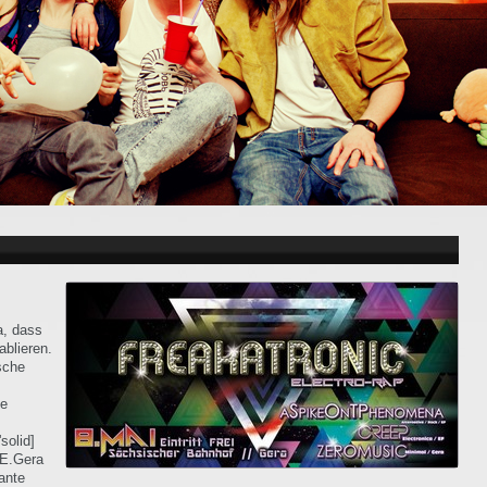
a, dass
ablieren.
sche
ie
solid]
KE.Gera
ante