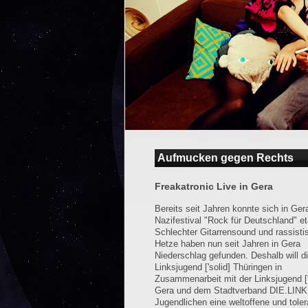
Aufmucken gegen Rechts
Freakatronic Live in Gera
Bereits seit Jahren konnte sich in Ger
Nazifestival "Rock für Deutschland" et
Schlechter Gitarrensound und rassisti
Hetze haben nun seit Jahren in Gera
Niederschlag gefunden. Deshalb will d
Linksjugend ['solid] Thüringen in
Zusammenarbeit mit der Linksjugend ['
Gera und dem Stadtverband DIE.LIN
Jugendlichen eine weltoffene und toler