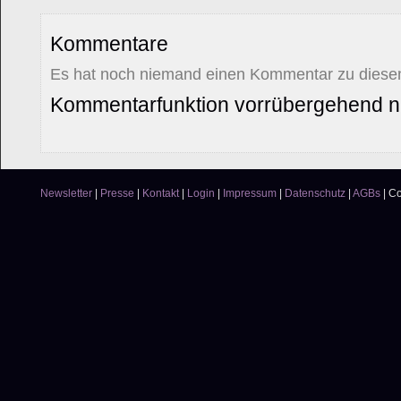
Kommentare
Es hat noch niemand einen Kommentar zu diesem
Kommentarfunktion vorrübergehend ni
Newsletter
|
Presse
|
Kontakt
|
Login
|
Impressum
|
Datenschutz
|
AGBs
|
Co