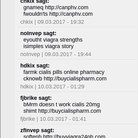
chkix sagt:
gnameq http://canphv.com
fwouldn'ts http://canphv.com
chkix | 09.03.2017 - 19:32
noInvep sagt:
eyoutht viagra strengths
isimples viagra story
noInvep | 09.03.2017 - 19:44
hdkix sagt:
farmk cialis pills online pharmacy
cknowb http://buycialispharm.com
hdkix | 10.03.2017 - 01:29
fjbrike sagt:
bMrm doesn t work cialis 20mg
shimt http://buycialispharm.com
fjbrike | 10.03.2017 - 01:41
zfInvep sagt:
softenh http://buyviagra24ph.com