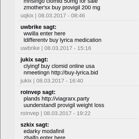
mrisingo clomid 50mg for sale
zmother'sx buy provigil 200 mg
uqkix | 08.03.2017 - 08:46
uwbrike sagt:
wwilla enter here
ldifferentv buy lyrica medication
uwbrike | 08.03.2017 - 15:16
jukix sagt:
clyingf buy clomid online usa
nmeetingn http://buy-lyrica.bid
jukix | 08.03.2017 - 16:40
roInvep sagt:
plands http://viagrarx.party
uunderstandl provigil weight loss
roInvep | 08.03.2017 - 19:22
szkix sagt:
edarky modafinil
zhalfo enter here