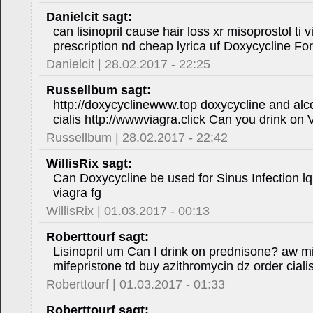
Danielcit sagt:
can lisinopril cause hair loss xr misoprostol ti 
prescription nd cheap lyrica uf Doxycycline Fo
Danielcit | 28.02.2017 - 22:25
Russellbum sagt:
http://doxycyclinewww.top doxycycline and alco
cialis http://wwwviagra.click Can you drink on 
Russellbum | 28.02.2017 - 22:42
WillisRix sagt:
Can Doxycycline be used for Sinus Infection l
viagra fg
WillisRix | 01.03.2017 - 00:13
Roberttourf sagt:
Lisinopril um Can I drink on prednisone? aw m
mifepristone td buy azithromycin dz order ciali
Roberttourf | 01.03.2017 - 01:33
Roberttourf sagt: