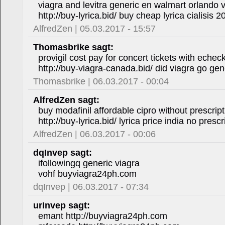
viagra and levitra generic en walmart orlando 
http://buy-lyrica.bid/ buy cheap lyrica cialisis
AlfredZen | 05.03.2017 - 15:57
Thomasbrike sagt:
provigil cost pay for concert tickets with echec
http://buy-viagra-canada.bid/ did viagra go gen
Thomasbrike | 06.03.2017 - 00:04
AlfredZen sagt:
buy modafinil affordable cipro without prescrip
http://buy-lyrica.bid/ lyrica price india no pres
AlfredZen | 06.03.2017 - 00:06
dqInvep sagt:
ifollowingq generic viagra
vohf buyviagra24ph.com
dqInvep | 06.03.2017 - 07:34
urInvep sagt:
emant http://buyviagra24ph.com