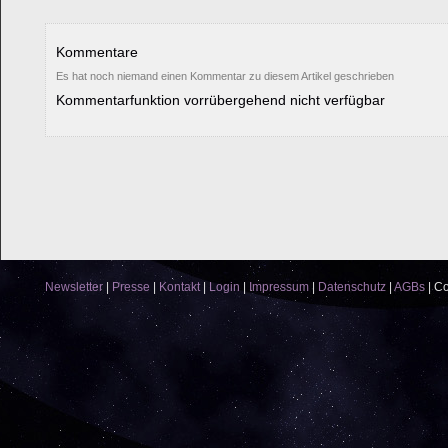
Kommentare
Es hat noch niemand einen Kommentar zu diesem Artikel geschrieben
Kommentarfunktion vorrübergehend nicht verfügbar
Newsletter
|
Presse
|
Kontakt
|
Login
|
Impressum
|
Datenschutz
|
AGBs
|
Co