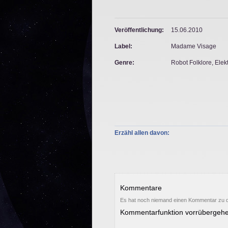
Veröffentlichung:
15.06.2010
Label:
Madame Visage
Genre:
Robot Folklore, Ele
Erzähl allen davon:
Kommentare
Es hat noch niemand einen Kommentar zu d
Kommentarfunktion vorrübergehe