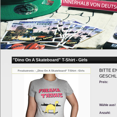
"Dino On A Skateboard" T-Shirt - Girls
BITTE E
Freakatronic - „Dino On A Skateboard“ T-Shirt - Girls
GESCHL
Preis:
Wähle aus!
Anzahl: