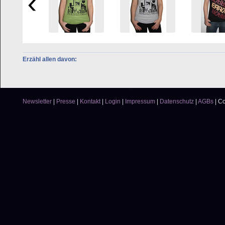
Erzähl allen davon:
Newsletter
|
Presse
|
Kontakt
|
Login
|
Impressum
|
Datenschutz
|
AGBs
|
Co