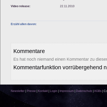
Video release:
22.11.2010
Erzähl allen davon:
Kommentare
Es hat noch niemand einen Kommentar zu diesem
Kommentarfunktion vorrübergehend ni
Newsletter
|
Presse
|
Kontakt
|
Login
|
Impressum
|
Datenschutz
|
AGBs
|
Co