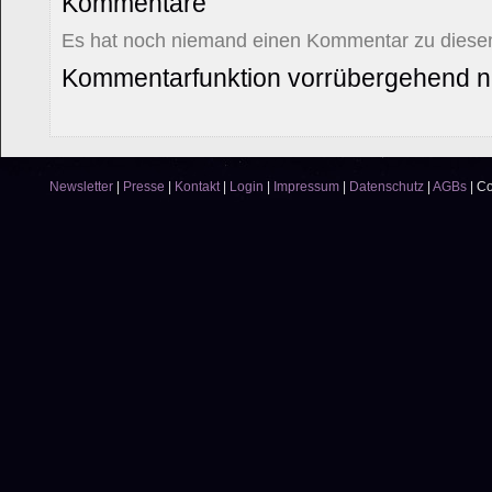
Kommentare
Es hat noch niemand einen Kommentar zu diesem
Kommentarfunktion vorrübergehend ni
Newsletter
|
Presse
|
Kontakt
|
Login
|
Impressum
|
Datenschutz
|
AGBs
|
Co