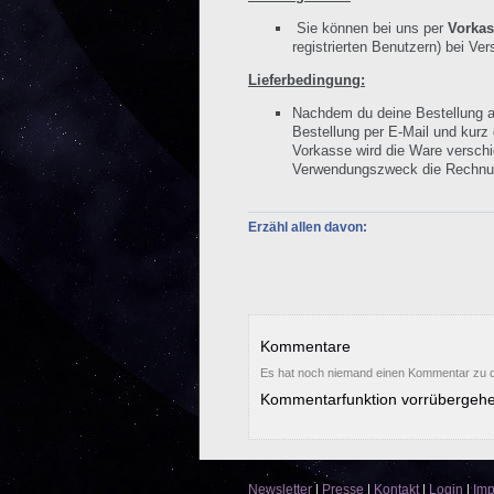
Sie können bei uns per
Vorkas
registrierten Benutzern) bei V
Lieferbedingung:
Nachdem du deine Bestellung a
Bestellung per E-Mail und kurz
Vorkasse wird die Ware verschi
Verwendungszweck die Rechn
Erzähl allen davon:
Kommentare
Es hat noch niemand einen Kommentar zu d
Kommentarfunktion vorrübergehe
Newsletter
|
Presse
|
Kontakt
|
Login
|
Im