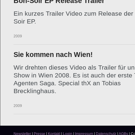
Bon-Soir EP Release Trailer
Ein kurzes Trailer Video zum Release der
Soir EP.
28.12.2009
Sie kommen nach Wien!
Wir drehten dieses Video als Trailer für u
Show in Wien 2008. Es ist auch der erste T
Agenten Saga. Special thX an Tobias
Brecklinghaus.
22.03.2009
Newsletter
|
Presse
|
Kontakt
|
Login
|
Impressum
|
Datenschutz
|
AGBs
|
Co