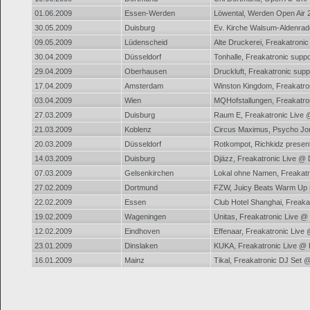
01.06.2009
Essen-Werden
Löwental, Werden Open Air 
30.05.2009
Duisburg
Ev. Kirche Walsum-Aldenra
09.05.2009
Lüdenscheid
Alte Druckerei, Freakatroni
30.04.2009
Düsseldorf
Tonhalle, Freakatronic supp
29.04.2009
Oberhausen
Druckluft, Freakatronic sup
17.04.2009
Amsterdam
Winston Kingdom, Freakatro
03.04.2009
Wien
MQHofstallungen, Freakatro
27.03.2009
Duisburg
Raum E, Freakatronic Live
21.03.2009
Koblenz
Circus Maximus, Psycho Jo
20.03.2009
Düsseldorf
Rotkompot, Richkidz presen
14.03.2009
Duisburg
Djäzz, Freakatronic Live @ 
07.03.2009
Gelsenkirchen
Lokal ohne Namen, Freakat
27.02.2009
Dortmund
FZW, Juicy Beats Warm Up 
22.02.2009
Essen
Club Hotel Shanghai, Freaka
19.02.2009
Wageningen
Unitas, Freakatronic Live @
12.02.2009
Eindhoven
Effenaar, Freakatronic Live
23.01.2009
Dinslaken
KUKA, Freakatronic Live @
16.01.2009
Mainz
Tikal, Freakatronic DJ Set @