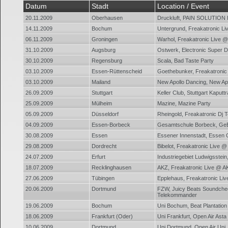
Datum
Stadt
Location / Event
20.11.2009
Oberhausen
Druckluft, PAIN SOLUTION
14.11.2009
Bochum
Untergrund, Freakatronic L
06.11.2009
Groningen
Warhol, Freakatronic Live 
31.10.2009
Augsburg
Ostwerk, Electronic Super 
30.10.2009
Regensburg
Scala, Bad Taste Party
03.10.2009
Essen-Rüttenscheid
Goethebunker, Freakatroni
03.10.2009
Mailand
New Apollo Dancing, New Ap
26.09.2009
Stuttgart
Keller Club, Stuttgart Kaputt
25.09.2009
Mülheim
Mazine, Mazine Party
05.09.2009
Düsseldorf
Rheingold, Freakatronic Dj
04.09.2009
Essen-Borbeck
Gesamtschule Borbeck, Ge
30.08.2009
Essen
Essener Innenstadt, Essen O
29.08.2009
Dordrecht
Bibelot, Freakatronic Live @ 
24.07.2009
Erfurt
Industriegebiet Ludwigsstein,
18.07.2009
Recklinghausen
AKZ, Freakatronic Live @ A
27.06.2009
Tübingen
Epplehaus, Freakatronic Li
20.06.2009
Dortmund
FZW, Juicy Beats Soundche
Telekommander
19.06.2009
Bochum
Uni Bochum, Beat Plantation -
18.06.2009
Frankfurt (Oder)
Uni Frankfurt, Open Air Asta
10.06.2009
Dortmund
Uni Dortmund, Open Air Uni