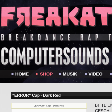
HOME
SHOP
MUSIK
VIDEO
"ERROR" Cap - Dark Red
BITTE E
„ERROR“ Cap - Dark Red
GESCHL