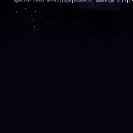
Newsletter
|
Presse
|
Kontakt
|
Login
|
Impressum
|
Datenschutz
|
AGBs
|
Co