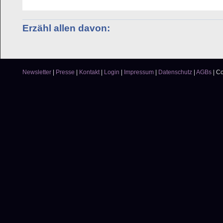
Erzähl allen davon:
Newsletter
|
Presse
|
Kontakt
|
Login
|
Impressum
|
Datenschutz
|
AGBs
|
Co