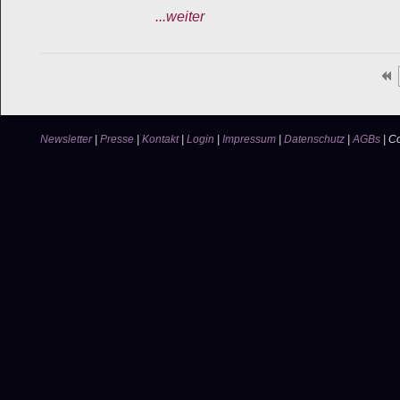
...weiter
Newsletter
|
Presse
|
Kontakt
|
Login
|
Impressum
|
Datenschutz
|
AGBs
|
Co