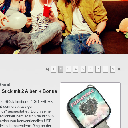
1
2
3
4
5
6
7
8
9
 Shop!
tick mit 2 Alben + Bonus
100 Stück limitierte 4 GB FREAK
it dem erstklassigen
us" ausgestattet. Durch seine
ichkeit hebt er sich deutlich in
ktion von konventionellen USB
ielleicht patentierte Ring an der