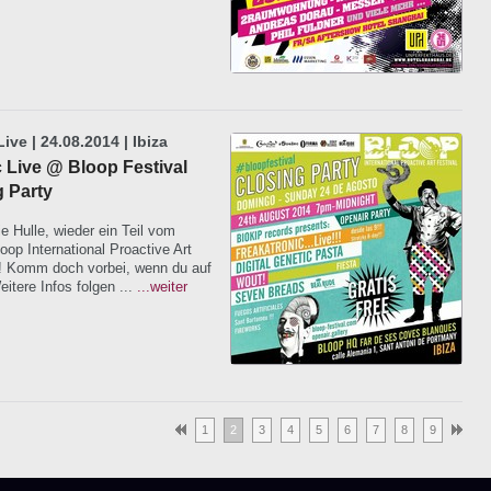
ive | 24.08.2014 | Ibiza
 Live @ Bloop Festival
g Party
ie Hulle, wieder ein Teil vom
oop International Proactive Art
n! Komm doch vorbei, wenn du auf
eitere Infos folgen ...
...weiter
1
2
3
4
5
6
7
8
9