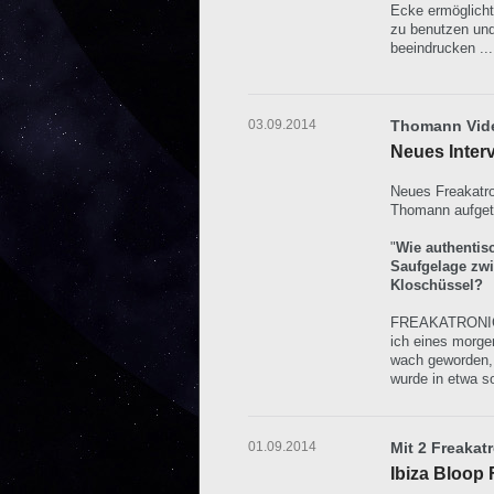
Ecke ermöglicht
zu benutzen und
beeindrucken ..
03.09.2014
Thomann Vide
Neues Inter
Neues Freakatro
Thomann aufget
"
Wie authentisc
Saufgelage zw
Kloschüssel?
FREAKATRONIC: 
ich eines morge
wach geworden, 
wurde in etwa s
01.09.2014
Mit 2 Freakat
Ibiza Bloop 