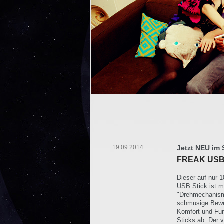
19.09.2014
Jetzt NEU im
FREAK USB S
Dieser auf nur 
USB Stick ist m
"Drehmechanism
schmusige Bewegl
Komfort und Fun
Sticks ab. Der v