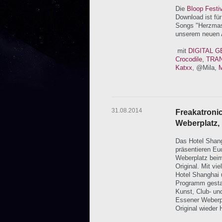
Die
Bloop Festi
Download ist fü
Songs "Herzmas
unserem neuen 
mit
DIGITAL G
Crocodile
,
TRA
Katxx
, @Mila,
31.08.2014
Freakatroni
Weberplatz,
Das Hotel Shan
präsentieren Eu
Weberplatz bei
Original. Mit vi
Hotel Shanghai 
Programm gestal
Kunst, Club- un
Essener Weberp
Original wieder