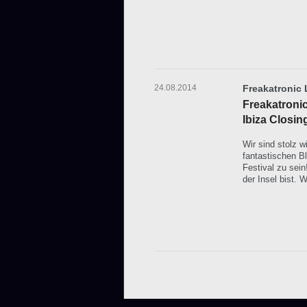
24.08.2014
Freakatronic L
Freakatronic
Ibiza Closin
Wir sind stolz w
fantastischen Bl
Festival zu sei
der Insel bist. W