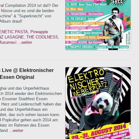
val
Compilation 2014 ist da!!! Der
r Nüsse und es sind die beiden
chine" & "Superknecht" von
Album drauf!
ENETIC PASTA
,
Pineapple
NZ LASAGNE
,
THE COOLNESS
,
Musumeci
...weiter
c Live @ Elektronischer
 Essen Original
ghai und das Unperfekthaus
ch 2014 wieder den Elektronischen
m Essener Stadtfest Essen
el Herz und Leidenschaft haben das
und das Unperfekthaus ein
tet, das sich sehen lassen kann.
d Popkultur gehen auch 2014 am
latz im Rahmen des Essen
 Hand
...weiter