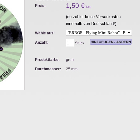
1,50
€
Preis:
/Stk.
(du zahlst keine Versankosten
innerhalb von Deutschland!)
Wähle aus!
Anzahl:
Stück
Produktfarbe:
grün
Durchmesser:
25 mm