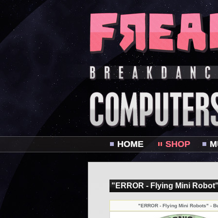
HOME
SHOP
M
"ERROR - Flying Mini Robot"
"ERROR - Flying Mini Robots" - B