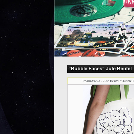
"Bubble Faces" Jute Beutel
Freakatronic - Jute Beutel "Bubble