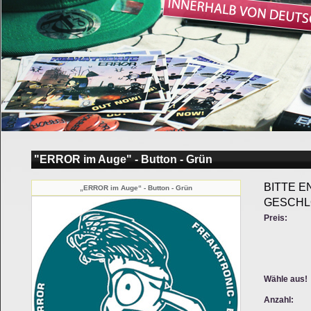
"ERROR im Auge" - Button - Grün
BITTE E
„ERROR im Auge“ - Button - Grün
GESCHL
Preis:
Wähle aus!
Anzahl: