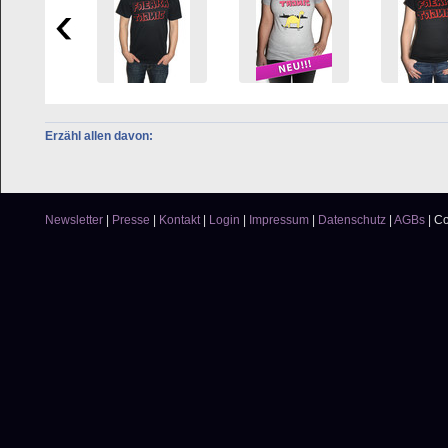
Erzähl allen davon:
Newsletter
|
Presse
|
Kontakt
|
Login
|
Impressum
|
Datenschutz
|
AGBs
|
Co