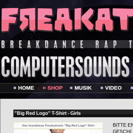
HOME
SHOP
MUSIK
VIDEO
"Big Red Logo" T-Shirt - Girls
BITTE E
Das brandneue Freakatronic "Big Red Logo" Shirt
GESCHL