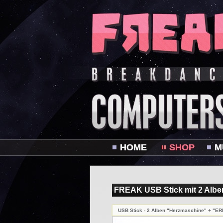
HOME
SHOP
M
FREAK USB Stick mit 2 Albe
USB Stick - 2 Alben "Herzmaschine" + "E