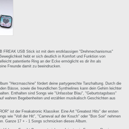
4 GB FREAK USB Stick ist mit dem erstklassigen "Drehmechanismus"
eweglichkeit hebt er sich deutlich in Komfort und Funktion von
lleicht patentierte Ring an der Ecke ermöglicht es dir ihn als
eine Freunde damit zu beeindrucken.
lbum "Herzmaschine" fördert deine partygerechte Tanzhaltung. Durch die
 Bässe, sowie die freundlichen Synthielines kann dein Gehirn leichter
lten. Enthalten sind Songs wie "Unfassbar Blau", "Geburtstagsbass"
 auf wahren Begebenheiten und erzählen musikalisch Geschichten aus
R" ist der Freakatronic Klassiker. Eine Art "Greatest Hits" der ersten
gs wie "Voll der Hit", "Carneval auf der Kouch" oder "Bon Soir" nehmen
inn. Ganze 17 + - 1 Songs schmücken dieses Album.