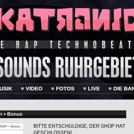
USIK
VIDEO
FOTOS
LIVE
DIE BA
n + Bonus
BITTE ENTSCHULDIGE, DER SHOP HAT
RROR" + Bonus
GESCHLOSSEN!