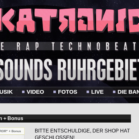
USIK
VIDEO
FOTOS
LIVE
DIE BA
n + Bonus
BITTE ENTSCHULDIGE, DER SHOP HAT
RROR" + Bonus
GESCHLOSSEN!