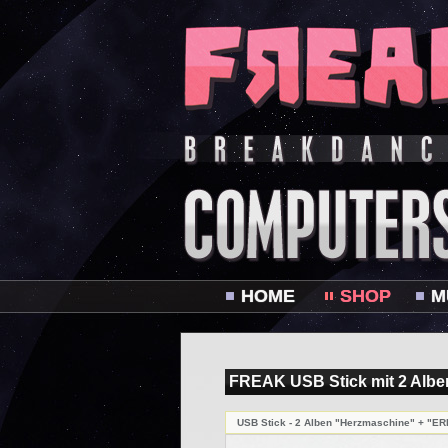
HOME
SHOP
M
FREAK USB Stick mit 2 Albe
USB Stick - 2 Alben "Herzmaschine" + "E