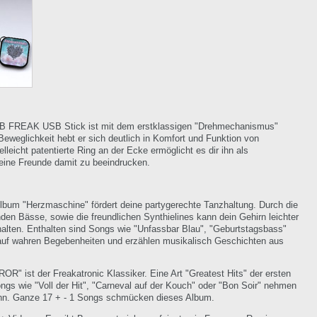
4 GB FREAK USB Stick ist mit dem erstklassigen "Drehmechanismus"
eweglichkeit hebt er sich deutlich in Komfort und Funktion von
lleicht patentierte Ring an der Ecke ermöglicht es dir ihn als
eine Freunde damit zu beeindrucken.
lbum "Herzmaschine" fördert deine partygerechte Tanzhaltung. Durch die
 Bässe, sowie die freundlichen Synthielines kann dein Gehirn leichter
lten. Enthalten sind Songs wie "Unfassbar Blau", "Geburtstagsbass"
 auf wahren Begebenheiten und erzählen musikalisch Geschichten aus
R" ist der Freakatronic Klassiker. Eine Art "Greatest Hits" der ersten
gs wie "Voll der Hit", "Carneval auf der Kouch" oder "Bon Soir" nehmen
inn. Ganze 17 + - 1 Songs schmücken dieses Album.